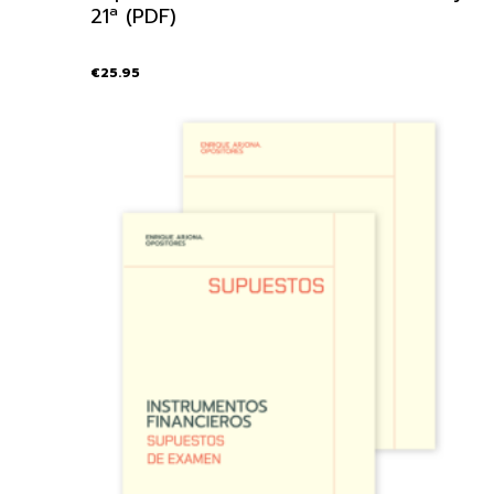
21ª (PDF)
€
25.95