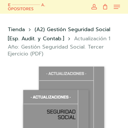
Skip
Menu
to
account
main
Close
content
Menu
Tienda
(A2) Gestión Seguridad Social
[Esp. Audit. y Contab.]
Actualización 1
Año: Gestión Seguridad Social. Tercer
Ejercicio (PDF)