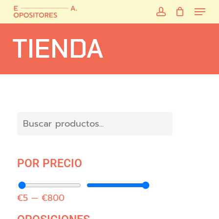
Skip
to
main
TIENDA
content
POR PRECIO
€
5
—
€
800