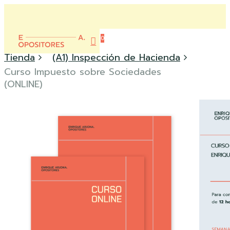
Skip
to
Close
main
0
Menu
content
account
Menu
Tienda
(A1) Inspección de Hacienda
Curso Impuesto sobre Sociedades
(ONLINE)