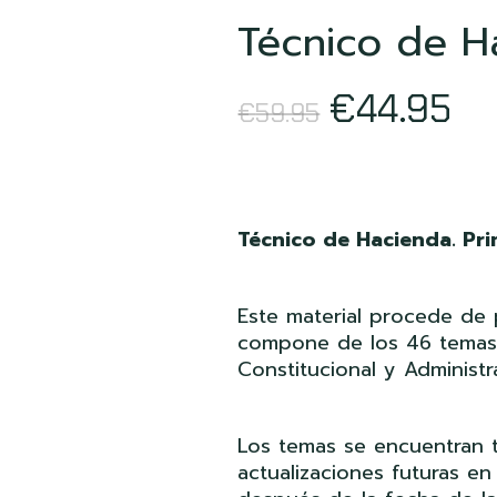
Técnico de Ha
El
El
€
44.95
€
59.95
precio
pr
original
ac
Técnico de Hacienda. Pri
era:
es
€59.95.
€4
Este material procede de 
compone de los 46 temas 
Constitucional y Administra
Los temas se encuentran t
actualizaciones futuras e