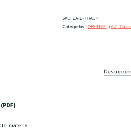
SKU:
EA-E-THAC-1
Categorías:
¡OFERTAS!
,
(A2) Técni
Descripció
 (PDF)
te material: