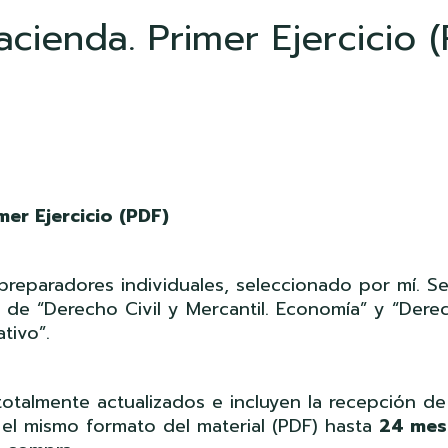
cienda. Primer Ejercicio 
ecio
tual
mer Ejercicio (PDF)
:
4.95.
preparadores individuales, seleccionado por mí. S
de “Derecho Civil y Mercantil. Economía” y “Dere
tivo”.
otalmente actualizados e incluyen la recepción de
n el mismo formato del material (PDF) hasta
24 mes