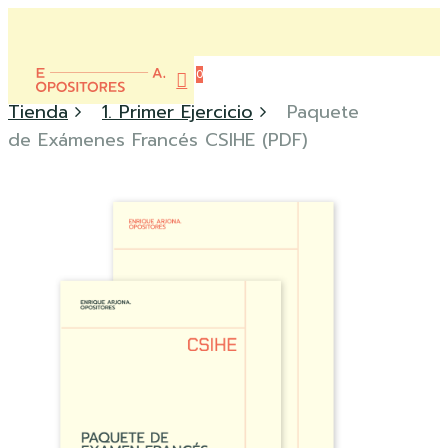
Skip
to
Close
main
0
Menu
content
account
Menu
Tienda
1. Primer Ejercicio
Paquete
de Exámenes Francés CSIHE (PDF)