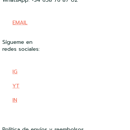
EMAIL
Sígueme en
redes sociales:
IG
YT
IN
Política de envíos y reembolsos