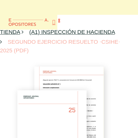
Skip
to
main
Close
0
content
account
Menu
Menu
TIENDA
(A1) INSPECCIÓN DE HACIENDA
SEGUNDO EJERCICIO RESUELTO ·CSIHE·
2025 (PDF)