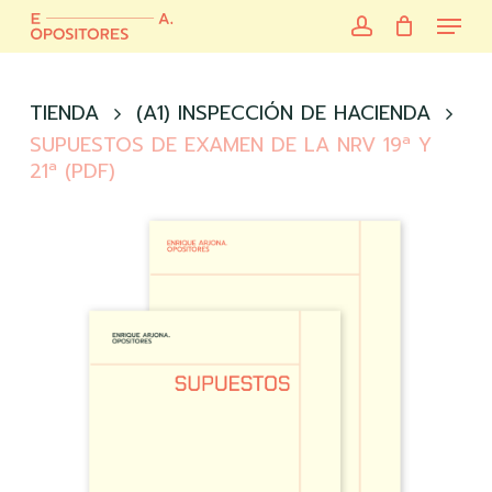
Skip
Menu
to
account
main
Close
content
Menu
TIENDA
(A1) INSPECCIÓN DE HACIENDA
SUPUESTOS DE EXAMEN DE LA NRV 19ª Y
21ª (PDF)