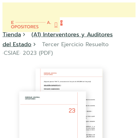
Skip
to
Close
main
0
Menu
content
account
Menu
Tienda
(A1) Interventores y Auditores
del Estado
Tercer Ejercicio Resuelto
·CSIAE· 2023 (PDF)