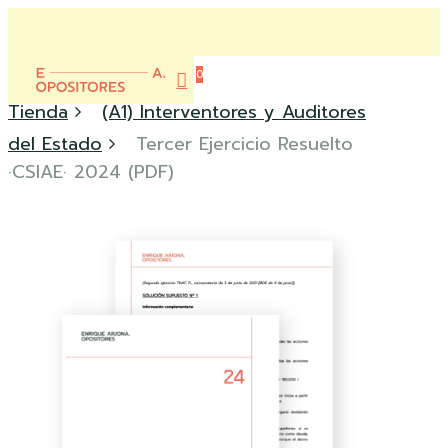
Skip
to
Close
main
0
Menu
content
account
Menu
Tienda
(A1) Interventores y Auditores
del Estado
Tercer Ejercicio Resuelto
·CSIAE· 2024 (PDF)