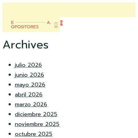
Skip
to
Close
main
0
Menu
content
account
Menu
Archives
julio 2026
junio 2026
mayo 2026
abril 2026
marzo 2026
diciembre 2025
noviembre 2025
octubre 2025