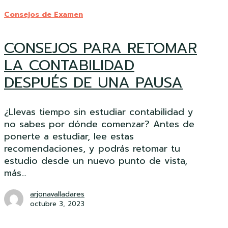
PARA
Consejos de Examen
RETOMAR
LA
CONSEJOS PARA RETOMAR
CONTABILIDAD
DESPUÉS
LA CONTABILIDAD
DE
DESPUÉS DE UNA PAUSA
UNA
PAUSA
¿Llevas tiempo sin estudiar contabilidad y
no sabes por dónde comenzar? Antes de
ponerte a estudiar, lee estas
recomendaciones, y podrás retomar tu
estudio desde un nuevo punto de vista,
más…
arjonavalladares
octubre 3, 2023