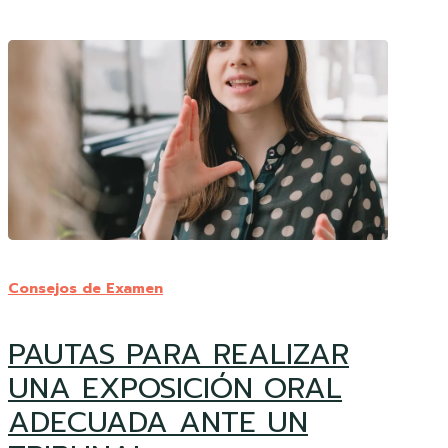
PAUTAS
PARA
Consejos de Examen
REALIZAR
UNA
PAUTAS PARA REALIZAR
EXPOSICIÓN
ORAL
UNA EXPOSICIÓN ORAL
ADECUADA
ADECUADA ANTE UN
ANTE
UN