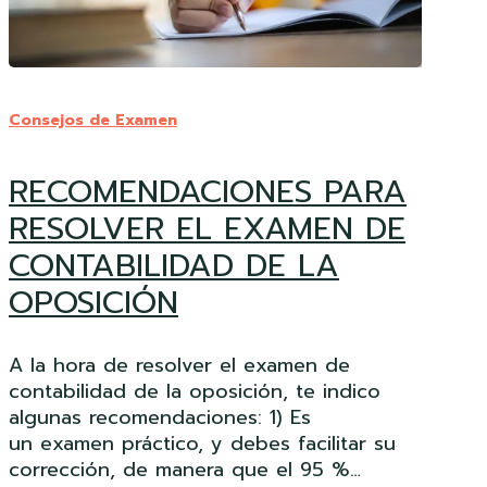
RECOMENDACIONES
PARA
Consejos de Examen
RESOLVER
EL
RECOMENDACIONES PARA
EXAMEN
DE
RESOLVER EL EXAMEN DE
CONTABILIDAD
CONTABILIDAD DE LA
DE
LA
OPOSICIÓN
OPOSICIÓN
A la hora de resolver el examen de
contabilidad de la oposición, te indico
algunas recomendaciones: 1) Es
un examen práctico, y debes facilitar su
corrección, de manera que el 95 %…